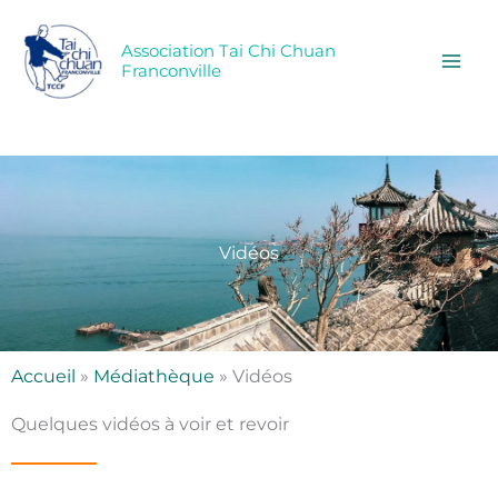
Aller
au
Association Tai Chi Chuan
contenu
Franconville
Vidéos
Accueil
»
Médiathèque
»
Vidéos
Quelques vidéos à voir et revoir