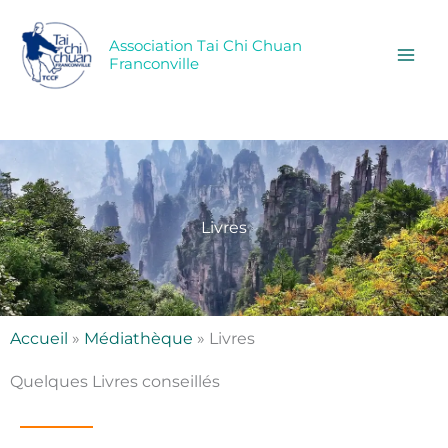
Aller
au
Association Tai Chi Chuan
contenu
Franconville
Livres
Accueil
»
Médiathèque
»
Livres
Quelques Livres conseillés