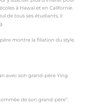
ur y susciter plus d’intérêt pour
 écoles à Hawaï et en Californie.
ul de tous ses étudiants, il
g.
re montre la filiation du style.
Chuan avec son grand-père Ying
 renommée de son grand-père”.